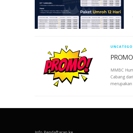
UNCATEGO
PROMO
MMBC HumAi
Cabang dar
merupakan 
Info Pendaftaran ke